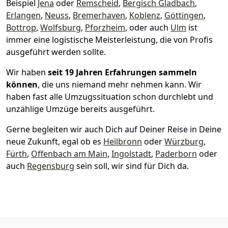
Beispiel
Jena
oder
Remscheid
,
Bergisch Gladbach
,
Erlangen
,
Neuss
,
Bremer­haven
,
Koblenz
,
Göttingen
,
Bottrop
,
Wolfsburg
,
Pforzheim
, oder auch
Ulm
ist
immer eine logistische Meisterleistung, die von Profis
ausgeführt werden sollte.
Wir haben
seit
19 Jahren Erfahrungen sammeln
können
, die uns niemand mehr nehmen kann. Wir
haben fast alle Umzugssituation schon durchlebt und
unzählige Umzüge bereits ausgeführt.
Gerne begleiten wir auch Dich auf Deiner Reise in Deine
neue Zukunft, egal ob es
Heilbronn
oder
Würzburg
,
Fürth
,
Offenbach am Main
,
Ingolstadt
,
Paderborn
oder
auch
Regensburg
sein soll, wir sind für Dich da.