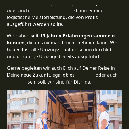
Köln
,
Essen
,
Bremen
,
Dresden
,
Nürnberg
,
Cottbus
,
oder auch
Mönchen­gladbach
ist immer eine
logistische Meisterleistung, die von Profis
ausgeführt werden sollte.
Wir haben
seit
19 Jahren Erfahrungen sammeln
können
, die uns niemand mehr nehmen kann. Wir
haben fast alle Umzugssituation schon durchlebt
und unzählige Umzüge bereits ausgeführt.
Gerne begleiten wir auch Dich auf Deiner Reise in
Deine neue Zukunft, egal ob es
Dresden
oder auch
Potsdam
sein soll, wir sind für Dich da.