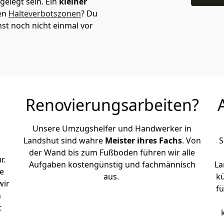
elegt sein. Ein
kleiner
den
Halteverbotszonen
? Du
st noch nicht einmal vor
Renovierungsarbeiten?
Unsere Umzugshelfer und Handwerker in
Landshut sind wahre
Meister ihres Fachs
. Von
S
der Wand bis zum Fußboden führen wir alle
r.
Aufgaben kostengünstig und fachmännisch
La
e
aus.
k
wir
fü
h
t