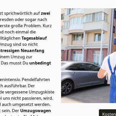
t sprichwörtlich auf
zwei
Dresden oder sogar nach
 erste große Problem.
Kurz
d noch einmal die
lltäglichen
Tagesablauf
Umzug sind so nicht
stressigen Neuanfang
 einem Umzug zur
. Das musst Du
unbedingt
tenintensiv. Pendelfahrten
ch ausführbar.
Der
Jede vergessene Umzugskiste
i uns nicht passieren, wird.
d auch umgesetzt werden.
 sein. Der
Umzugswagen
Kosten