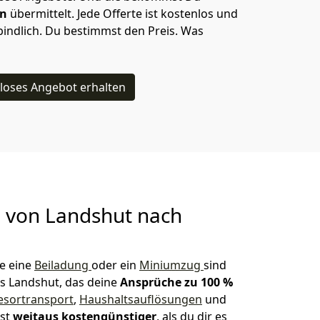
en
übermittelt. Jede Offerte ist kostenlos und
indlich. Du bestimmst den Preis. Was
loses Angebot erhalten
g von
Landshut nach
e eine
Beiladung
oder ein
Miniumzug
sind
s Landshut, das deine
Ansprüche zu 100 %
esortransport
,
Haushaltsauflösungen
und
ist
weitaus kostengünstiger
, als du dir es