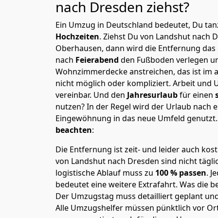
nach Dresden
ziehst?
Ein Umzug in Deutschland bedeutet, Du tanz
Hochzeiten
. Ziehst Du von Landshut nach 
Oberhausen, dann wird die Entfernung das
nach
Feierabend
den Fußboden verlegen un
Wohnzimmerdecke anstreichen, das ist im a
nicht möglich oder kompliziert.
Arbeit und 
vereinbar. Und den
Jahresurlaub
für einen
nutzen? In der Regel wird der Urlaub nach
Eingewöhnung in das neue Umfeld genutzt
beachten
:
Die Entfernung ist zeit- und leider auch kos
von Landshut nach Dresden sind nicht tägli
logistische Ablauf muss zu
100 % passen
. 
bedeutet eine weitere Extrafahrt. Was die be
Der Umzugstag muss detailliert geplant un
Alle Umzugshelfer müssen pünktlich vor Ort